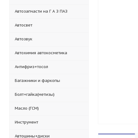
Автозапчасти на Г А З ПАЗ
Автосвет
Автозвук
Автохимия автокосметика
Антифриз+тосол
Багажники и фаркопы
Болт+гайка(метизы)
Масло (ГСМ)
Инструмент
Автошины+диски