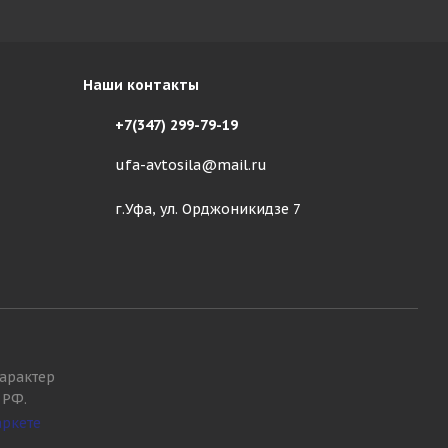
Наши контакты
+7(347) 299-79-19
ufa-avtosila@mail.ru
г.Уфа, ул. Орджоникидзе 7
арактер
 РФ.