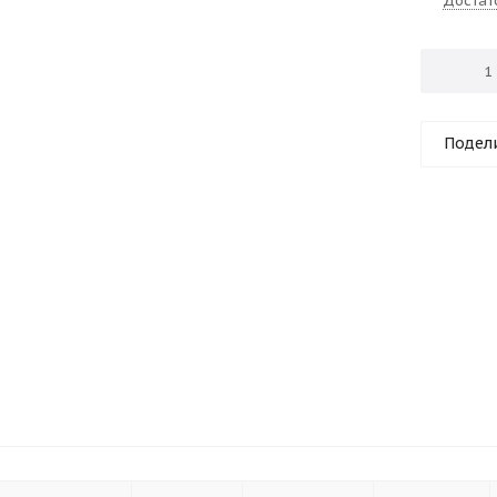
Достат
Подел