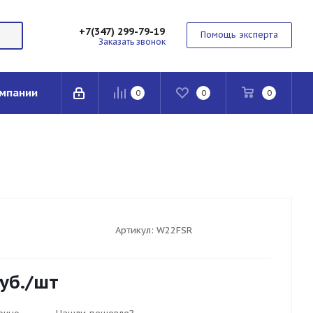
+7(347) 299-79-19
Помощь эксперта
Заказать звонок
мпании
0
0
0
Артикул:
W22FSR
уб.
/шт