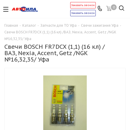
Заказать звонок
0
Заказать звонок
Главная
-
Каталог
-
Запчасти для ТО Уфа
-
Свечи зажигания Уфа
-
Свечи BOSCH FR7DCX (1,1) (16 кл) /ВАЗ, Nexia, Accent, Getz /NGK
№16,32,35/ Уфа
Свечи BOSCH FR7DCX (1,1) (16 кл) /
ВАЗ, Nexia, Accent, Getz /NGK
№16,32,35/ Уфа