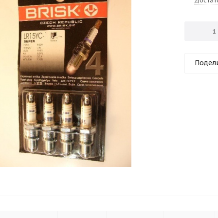
Достат
Подел