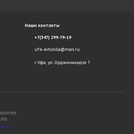
Наши контакты
+7(347) 299-79-19
ufa-avtosila@mail.ru
г.Уфа, ул. Орджоникидзе 7
арактер
 РФ.