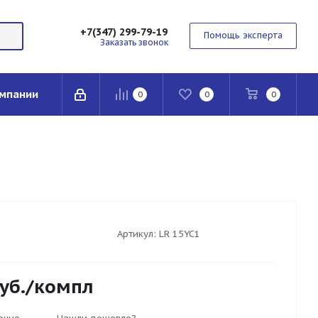
+7(347) 299-79-19
Помощь эксперта
Заказать звонок
мпании
0
0
0
Артикул:
LR 15YC1
уб.
/компл