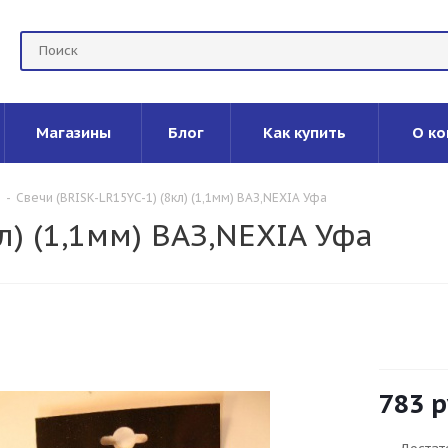
Магазины
Блог
Как купить
О ко
-
Свечи (BRISK-LR15YC-1) (8кл) (1,1мм) ВАЗ,NEXIA Уфа
л) (1,1мм) ВАЗ,NEXIA Уфа
783
р