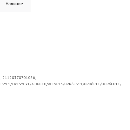
Наличие
1, 21120370701086,
R15YC1/LR15YCY1/ALINE10/ALINE13/BPR6ES11/BPR6E11/BUR6EB11/W2