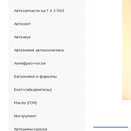
Автозапчасти на Г А З ПАЗ
Автосвет
Автозвук
Автохимия автокосметика
Антифриз+тосол
Багажники и фаркопы
Болт+гайка(метизы)
Масло (ГСМ)
Инструмент
Автошины+диски