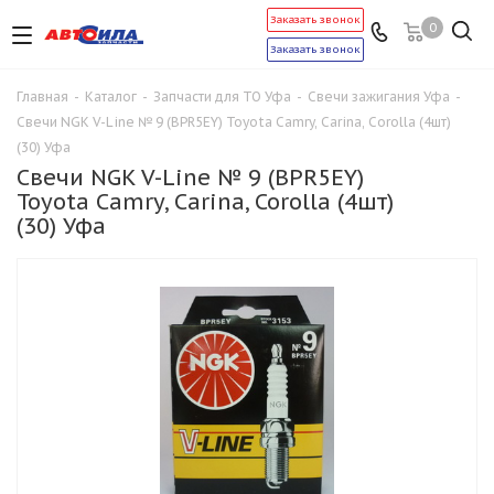
Заказать звонок
0
Заказать звонок
Главная
-
Каталог
-
Запчасти для ТО Уфа
-
Свечи зажигания Уфа
-
Свечи NGK V-Line № 9 (BPR5EY) Toyota Camry, Carina, Corolla (4шт)
(30) Уфа
Свечи NGK V-Line № 9 (BPR5EY)
Toyota Camry, Carina, Corolla (4шт)
(30) Уфа