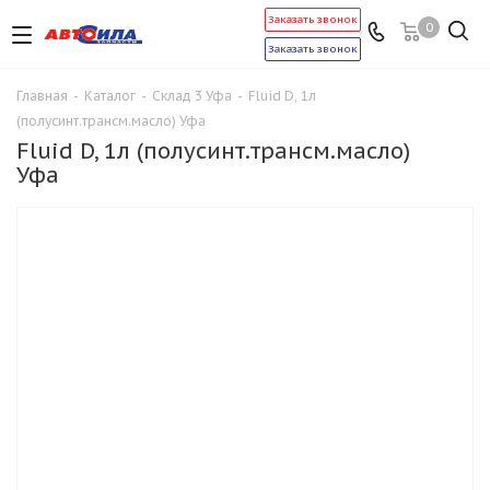
Заказать звонок
0
Заказать звонок
Главная
-
Каталог
-
Склад 3 Уфа
-
Fluid D, 1л
(полусинт.трансм.масло) Уфа
Fluid D, 1л (полусинт.трансм.масло)
Уфа