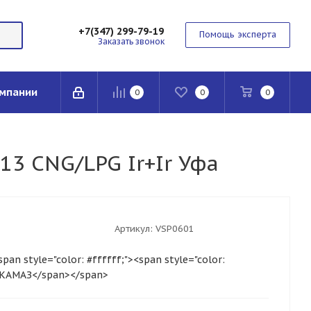
+7(347) 299-79-19
Помощь эксперта
Заказать звонок
мпании
0
0
0
13 CNG/LPG Ir+Ir Уфа
Артикул:
VSP0601
pan style="color: #ffffff;"><span style="color:
">КАМАЗ</span></span>