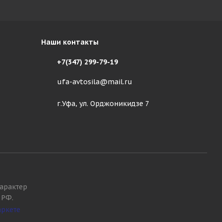
Наши контакты
+7(347) 299-79-19
ufa-avtosila@mail.ru
г.Уфа, ул. Орджоникидзе 7
арактер
 РФ.