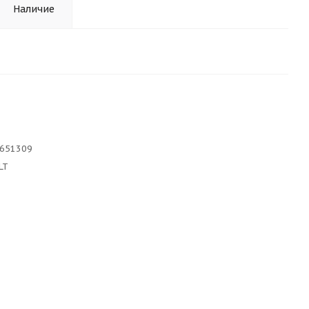
Наличие
8651309
LT