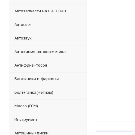
Автозапчасти на Г А З ПАЗ
Автосвет
Автозвук
Автохимия автокосметика
Антифриз+тосол
Багажники и фаркопы
Болт+гайка(метизы)
Масло (ГСМ)
Инструмент
Автошины+диски