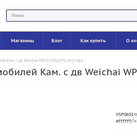
Магазины
Блог
Как купить
О ко
ей Кам. с дв Weichai WP13 CNG/LPG Ir+Ir Уфа
обилей Кам. с дв Weichai WP
VSP0601<s
#ffffff;