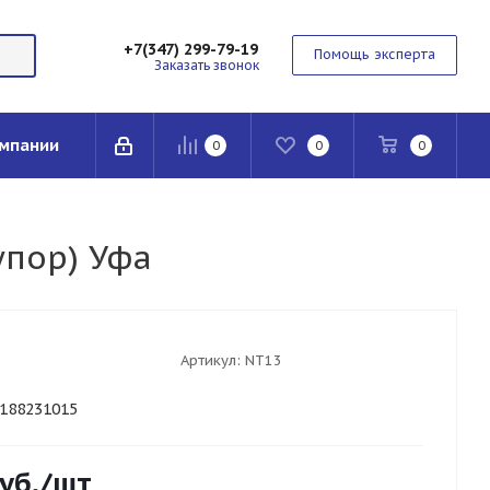
+7(347) 299-79-19
Помощь эксперта
Заказать звонок
мпании
0
0
0
упор) Уфа
Артикул:
NT13
11188231015
уб.
/шт