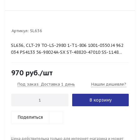
Артикул:
SL636
SL636, CLT-29 TO-LS-2980 1-T1-806 1001-0550 J4 962
034 PS4133 56-98024A-SX ST-48820-47010 SS-1148
SS050317 5114515 C7034LR
970
руб.
/шт
Под заказ. Доставка 1 день
Нашли дешевле?
В корзину
Поделиться
Цена действительна только для интернет-магазина и может