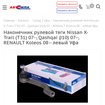
Заказать звонок
0
Заказать звонок
Главная
-
Каталог
-
Склад 2 Уфа
-
Наконечник рулевой тяги Nissan
X-Trail (T31) 07--, Qashqai (J10) 07--, RENAULT Koleos 08-- левый Уфа
Наконечник рулевой тяги Nissan X-
Trail (T31) 07--, Qashqai (J10) 07--,
RENAULT Koleos 08-- левый Уфа