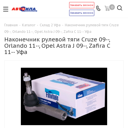
Заказать звонок
0
Заказать звонок
Главная
-
Каталог
-
Склад 2 Уфа
-
Наконечник рулевой тяги Cruze
09--, Orlando 11--, Opel Astra J 09--, Zafira C 11-- Уфа
Наконечник рулевой тяги Cruze 09--,
Orlando 11--, Opel Astra J 09--, Zafira C
11-- Уфа