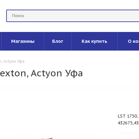
Магазины
Блог
Как купить
О ко
n, Actyon Уфа
exton, Actyon Уфа
LST 1750,
432675,43