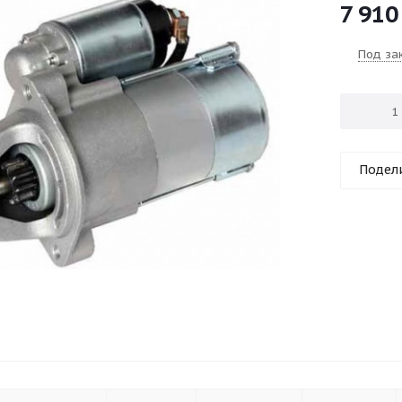
7 910
Под за
Подел