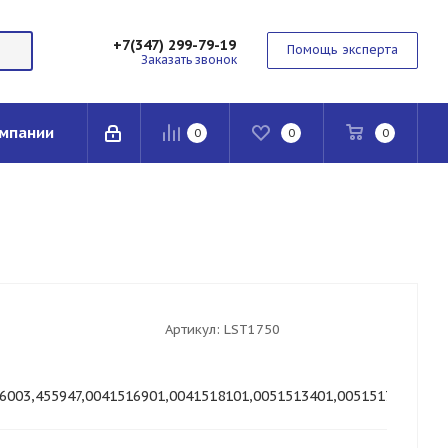
+7(347) 299-79-19
Помощь эксперта
Заказать звонок
мпании
0
0
0
Артикул:
LST1750
6003,455947,0041516901,0041518101,0051513401,0051517301,161