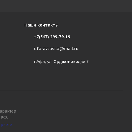
Наши контакты
+7(347) 299-79-19
ufa-avtosila@mail.ru
г.Уфа, ул. Орджоникидзе 7
арактер
 РФ.