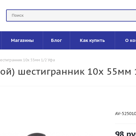
Магазины
Блог
Как купить
О ко
шестигранник 10х 55мм 1/2 Уфа
кой) шестигранник 10х 55мм 
AV-52501
98
ру