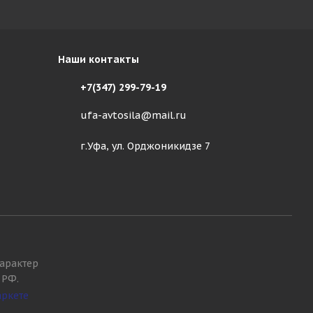
Наши контакты
+7(347) 299-79-19
ufa-avtosila@mail.ru
г.Уфа, ул. Орджоникидзе 7
арактер
 РФ.