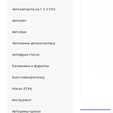
Автозапчасти на Г А З ПАЗ
Автосвет
Автозвук
Автохимия автокосметика
Антифриз+тосол
Багажники и фаркопы
Болт+гайка(метизы)
Масло (ГСМ)
Инструмент
Автошины+диски