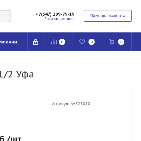
+7(347) 299-79-19
Помощь эксперта
Заказать звонок
мпании
0
0
0
1/2 Уфа
Артикул:
AV525010
0
б.
/шт