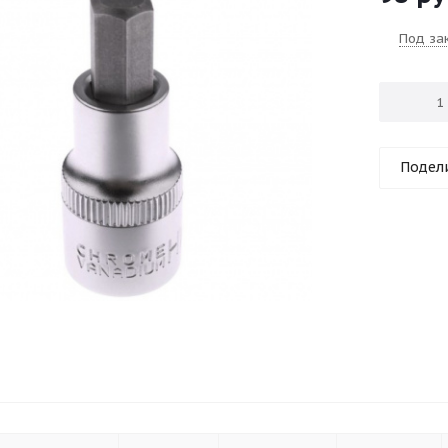
Под за
Подел