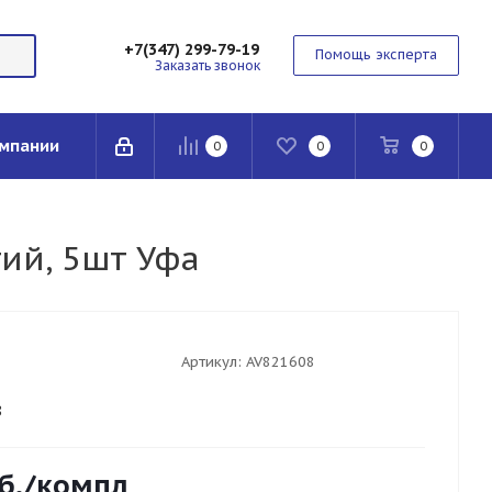
+7(347) 299-79-19
Помощь эксперта
Заказать звонок
мпании
0
0
0
ий, 5шт Уфа
Артикул:
AV821608
8
б.
/компл