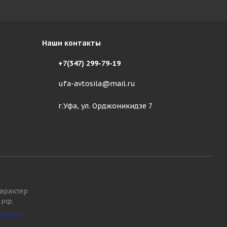
Наши контакты
+7(347) 299-79-19
ufa-avtosila@mail.ru
г.Уфа, ул. Орджоникидзе 7
арактер
 РФ.