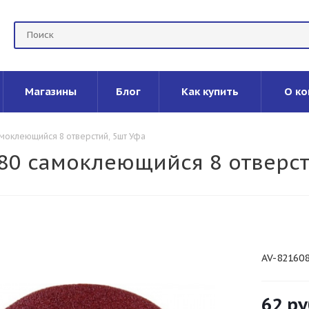
Магазины
Блог
Как купить
О ко
моклеющийся 8 отверстий, 5шт Уфа
80 самоклеющийся 8 отверст
AV-82160
62
ру