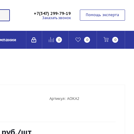
+7(347) 299-79-19
Помощь эксперта
Заказать звонок
мпании
0
0
0
Артикул:
AOKA2
руб.
/шт