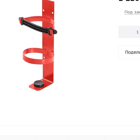
Под за
Подел