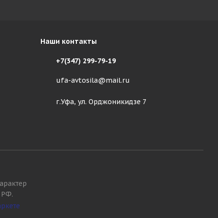
Наши контакты
+7(347) 299-79-19
ufa-avtosila@mail.ru
г.Уфа, ул. Орджоникидзе 7
арактер
 РФ.