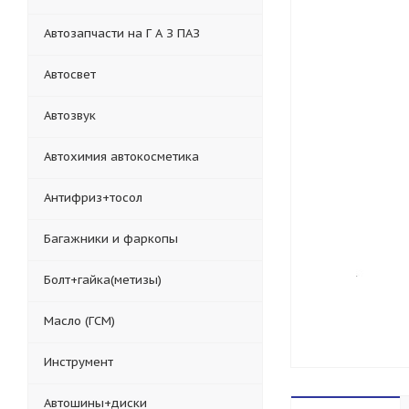
Автозапчасти на Г А З ПАЗ
Автосвет
Автозвук
Автохимия автокосметика
Антифриз+тосол
Багажники и фаркопы
Болт+гайка(метизы)
Масло (ГСМ)
Инструмент
Автошины+диски