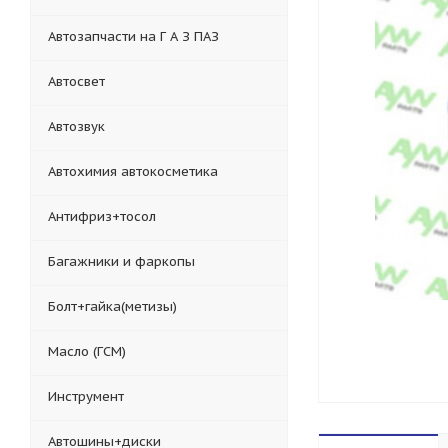
Автозапчасти на Г А З ПАЗ
Автосвет
Автозвук
Автохимия автокосметика
Антифриз+тосол
Багажники и фаркопы
Болт+гайка(метизы)
Масло (ГСМ)
Инструмент
Автошины+диски