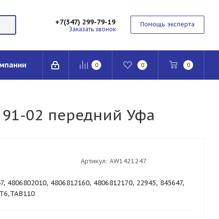
+7(347) 299-79-19
Помощь эксперта
Заказать звонок
мпании
0
0
0
a 91-02 передний Уфа
Артикул:
AW1421247
, 4806802010, 4806812160, 4806812170, 22945, 845647,
VT6,TAB110