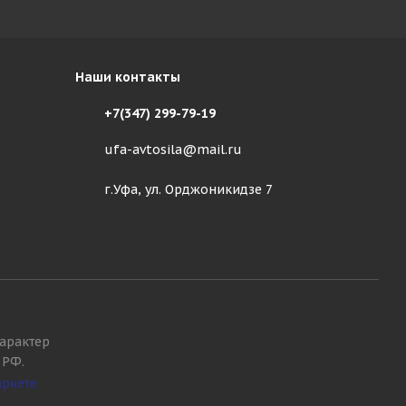
Наши контакты
+7(347) 299-79-19
ufa-avtosila@mail.ru
г.Уфа, ул. Орджоникидзе 7
арактер
 РФ.