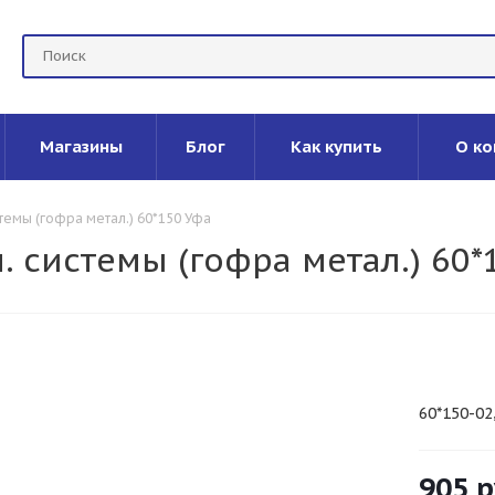
Магазины
Блог
Как купить
О ко
емы (гофра метал.) 60*150 Уфа
 системы (гофра метал.) 60*
60*150-02
905
р