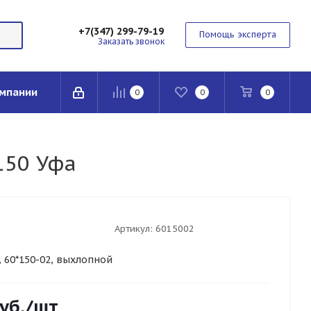
+7(347) 299-79-19
Помощь эксперта
Заказать звонок
мпании
0
0
0
150 Уфа
Артикул:
6015002
, 60*150-02, выхлопной
уб.
/шт