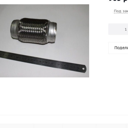
Под за
Подел