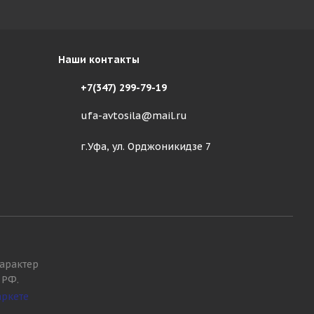
Наши контакты
+7(347) 299-79-19
ufa-avtosila@mail.ru
г.Уфа, ул. Орджоникидзе 7
арактер
 РФ.