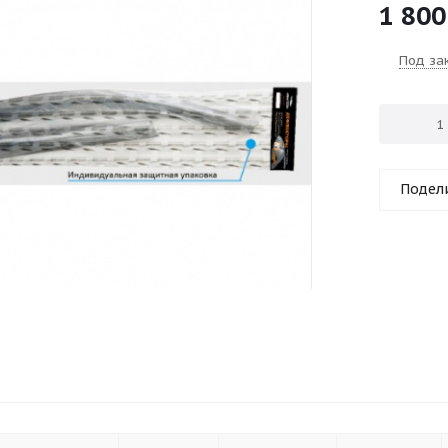
1 800
Под за
Подел