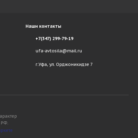
Наши контакты
+7(347) 299-79-19
ufa-avtosila@mail.ru
г.Уфа, ул. Орджоникидзе 7
арактер
 РФ.