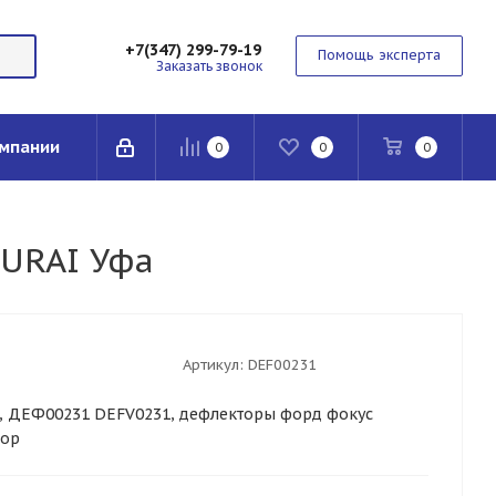
+7(347) 299-79-19
Помощь эксперта
Заказать звонок
мпании
0
0
0
MURAI Уфа
Артикул:
DEF00231
, ДЕФ00231 DEFV0231, дефлекторы форд фокус
тор