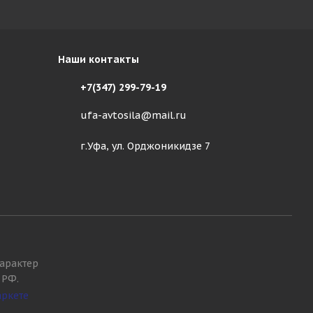
Наши контакты
+7(347) 299-79-19
ufa-avtosila@mail.ru
г.Уфа, ул. Орджоникидзе 7
арактер
 РФ.