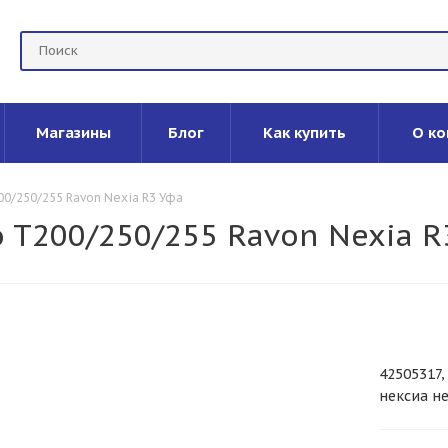
Магазины
Блог
Как купить
О ко
00/250/255 Ravon Nexia R3 Уфа
o T200/250/255 Ravon Nexia R
42505317
нексиа н