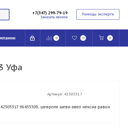
+7(347) 299-79-19
Помощь эксперта
Заказать звонок
мпании
0
0
0
3 Уфа
Артикул:
42505317
, 42505317 96455509, шевроле шеви авео нексиа равон
е