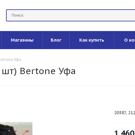
Магазины
Блог
Как купить
О ко
 Bertone Уфа
 шт) Bertone Уфа
20387, 21
1 460