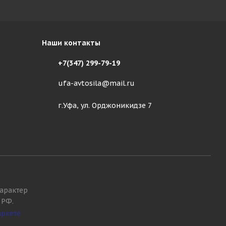
Наши контакты
+7(347) 299-79-19
ufa-avtosila@mail.ru
г.Уфа, ул. Орджоникидзе 7
арактер
 РФ.