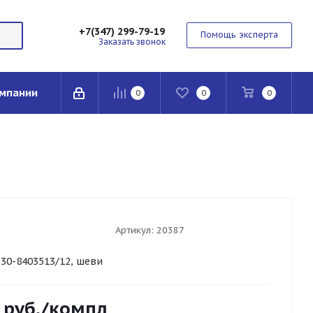
+7(347) 299-79-19
Помощь эксперта
Заказать звонок
мпании
0
0
0
Артикул:
20387
230-8403513/12, шеви
руб.
/компл