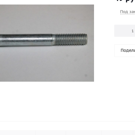
Под за
Подел