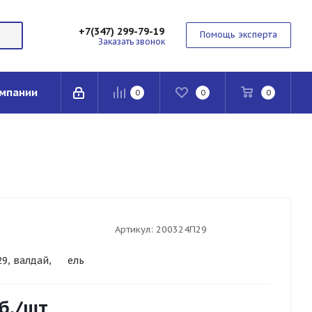
+7(347) 299-79-19
Помощь эксперта
Заказать звонок
мпании
0
0
0
Артикул:
200324П29
9, валдай,
ГАЗ
ель
б.
/шт