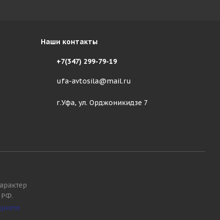
Наши контакты
+7(347) 299-79-19
ufa-avtosila@mail.ru
г.Уфа, ул. Орджоникидзе 7
арактер
 РФ.