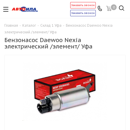
Заказать звонок
0
Заказать звонок
Главная
-
Каталог
-
Склад 1 Уфа
-
Бензонасос Daewoo Nexia
электрический /элемент/ Уфа
Бензонасос Daewoo Nexia
электрический /элемент/ Уфа