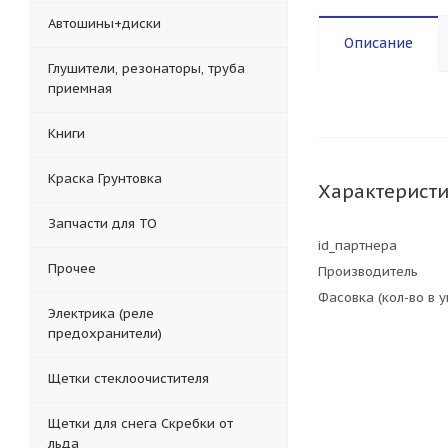
Автошины+диски
Описание
Глушители, резонаторы, труба
приемная
Книги
Краска Грунтовка
Характерист
Запчасти для ТО
id_партнера
Прочее
Производитель
Фасовка (кол-во в 
Электрика (реле
предохранители)
Щетки стеклоочистителя
Щетки для снега Скребки от
льда