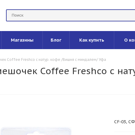
Магазины
Блог
Как купить
О ко
к Coffee Freshco с натур. кофе /Вишня с миндалем/ Уфа
ешочек Coffee Freshco с нат
CF-03, С