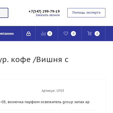
+7(347) 299-79-19
Помощь эксперта
Заказать звонок
мпании
0
0
0
ур. кофе /Вишня с
Артикул:
CF03
Ф-03, вонючка парфюм освежитель group запах ар