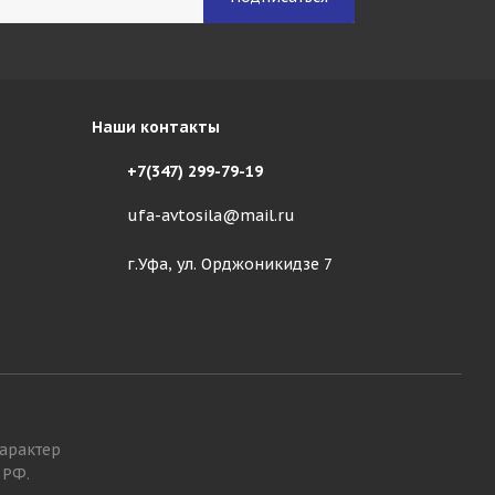
Наши контакты
+7(347) 299-79-19
ufa-avtosila@mail.ru
г.Уфа, ул. Орджоникидзе 7
арактер
 РФ.