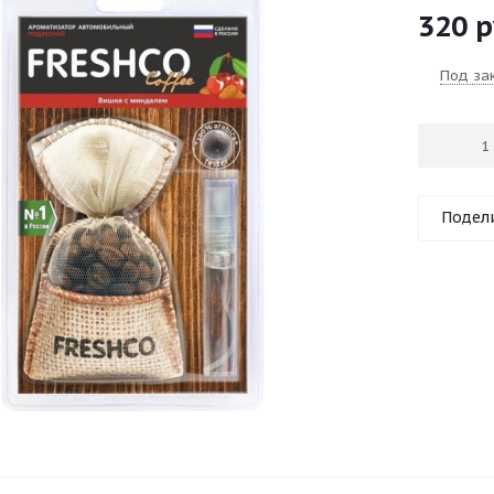
320
р
Под за
Подел