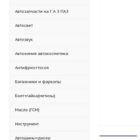
Автозапчасти на Г А З ПАЗ
Автосвет
Автозвук
Автохимия автокосметика
Антифриз+тосол
Багажники и фаркопы
Болт+гайка(метизы)
Масло (ГСМ)
Инструмент
Автошины+диски