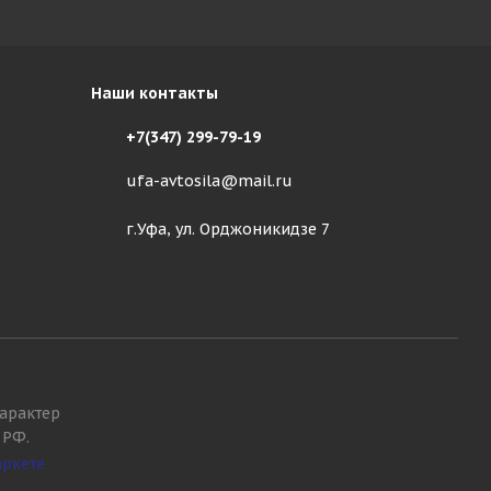
Наши контакты
+7(347) 299-79-19
ufa-avtosila@mail.ru
г.Уфа, ул. Орджоникидзе 7
арактер
 РФ.