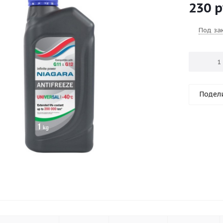
230
р
Под за
Подел