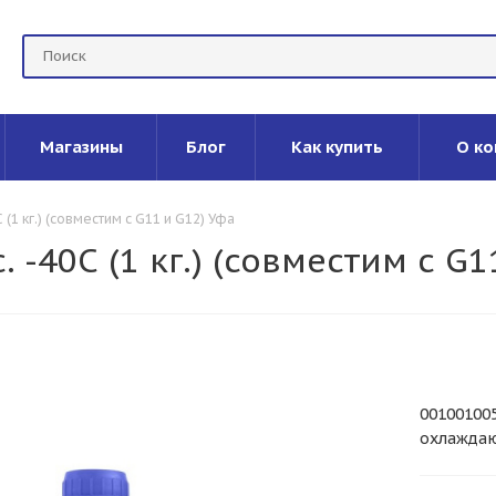
Магазины
Блог
Как купить
О ко
(1 кг.) (совместим с G11 и G12) Уфа
-40С (1 кг.) (совместим с G1
00100100
охлажда