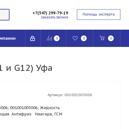
+7(347) 299-79-19
Помощь эксперта
Заказать звонок
мпании
0
0
0
1 и G12) Уфа
Артикул:
001001005006
5006, 001001005006, Жидкость
ющая Антифриз Ниагара, ГСМ