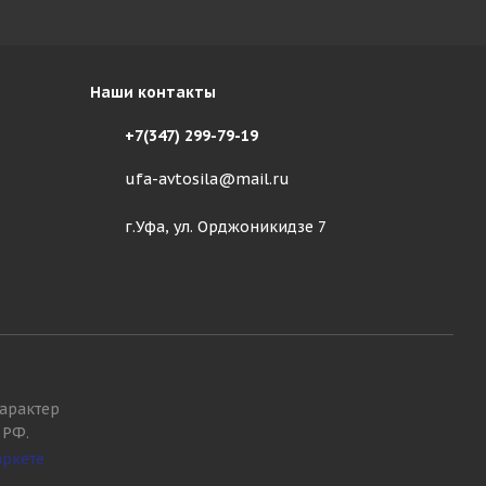
Наши контакты
+7(347) 299-79-19
ufa-avtosila@mail.ru
г.Уфа, ул. Орджоникидзе 7
арактер
 РФ.