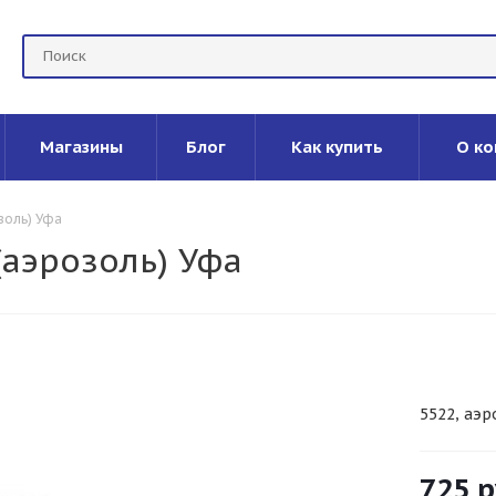
Магазины
Блог
Как купить
О ко
золь) Уфа
(аэрозоль) Уфа
5522, аэр
725
р