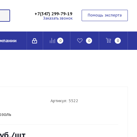
+7(347) 299-79-19
Помощь эксперта
Заказать звонок
мпании
0
0
0
Артикул:
5522
озоль
уб.
/шт