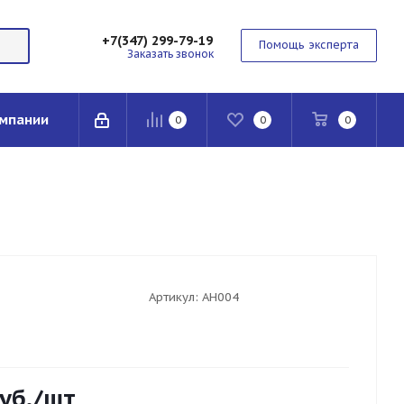
+7(347) 299-79-19
Помощь эксперта
Заказать звонок
мпании
0
0
0
Артикул:
AH004
уб.
/шт