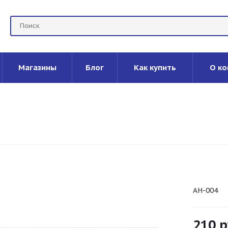
Магазины
Блог
Как купить
О ко
AH-004
210
р