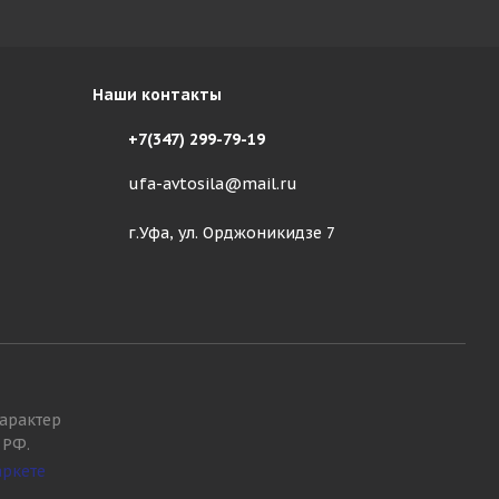
Наши контакты
+7(347) 299-79-19
ufa-avtosila@mail.ru
г.Уфа, ул. Орджоникидзе 7
арактер
 РФ.