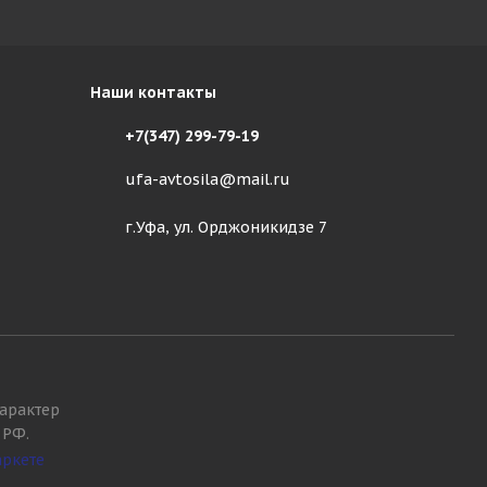
Наши контакты
+7(347) 299-79-19
ufa-avtosila@mail.ru
г.Уфа, ул. Орджоникидзе 7
арактер
 РФ.