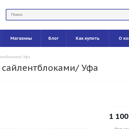
Магазины
Блог
Как купить
О ко
йлентблоками/ Уфа
с сайлентблоками/ Уфа
1 100