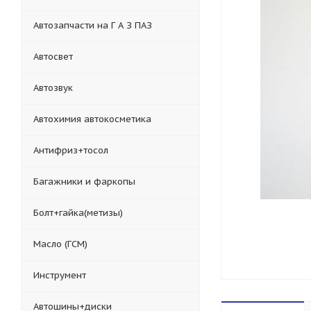
Автозапчасти на Г А З ПАЗ
Автосвет
Автозвук
Автохимия автокосметика
Антифриз+тосол
Багажники и фаркопы
Болт+гайка(метизы)
Масло (ГСМ)
Инструмент
Автошины+диски