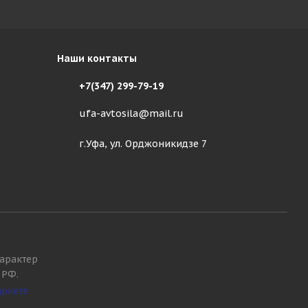
Наши контакты
+7(347) 299-79-19
ufa-avtosila@mail.ru
г.Уфа, ул. Орджоникидзе 7
арактер
 РФ.