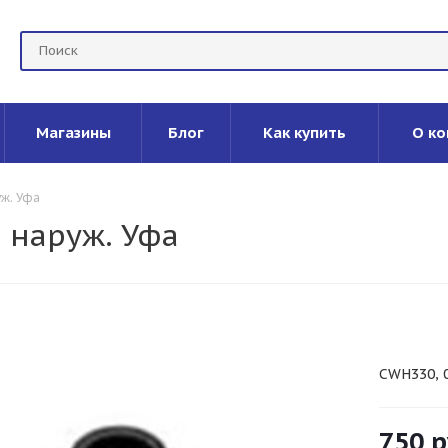
Магазины
Блог
Как купить
О ко
уж. Уфа
 наруж. Уфа
CWH330, 
750
р