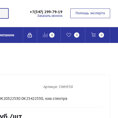
+7(347) 299-79-19
Помощь эксперта
Заказать звонок
мпании
0
0
0
Артикул:
CWH330
0K20322530 0K25422530, киа спектра
KIA
KIA
уб.
/шт