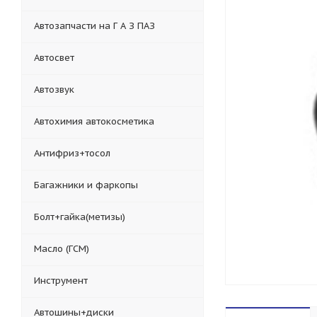
Автозапчасти на Г А З ПАЗ
Автосвет
Автозвук
Автохимия автокосметика
Антифриз+тосол
Багажники и фаркопы
Болт+гайка(метизы)
Масло (ГСМ)
Инструмент
Автошины+диски