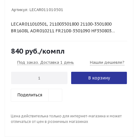
Артикул:
LECAR011010501
LECAR011010501, 211003501800 21100-3501800
BR1608L ADR010211 FR2108-3501090 HF350803
21083501080, колодки тормозная тормозные
накладки нак
840
руб.
/компл
Под заказ. Доставка 1 день
Нашли дешевле?
В корзину
Поделиться
Цена действительна только для интернет-магазина и может
отличаться от цен в розничных магазинах