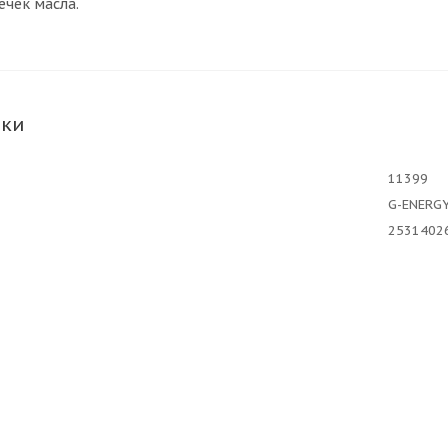
ечек масла.
ики
11399
G-ENERG
2531402