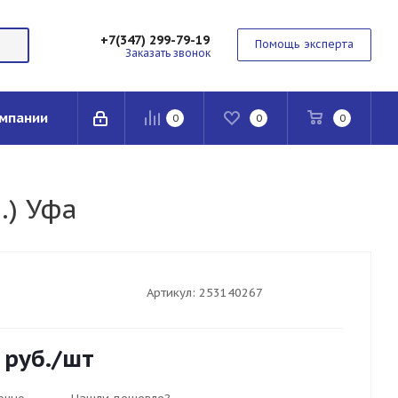
+7(347) 299-79-19
Помощь эксперта
Заказать звонок
мпании
0
0
0
.) Уфа
Артикул:
253140267
руб.
/шт