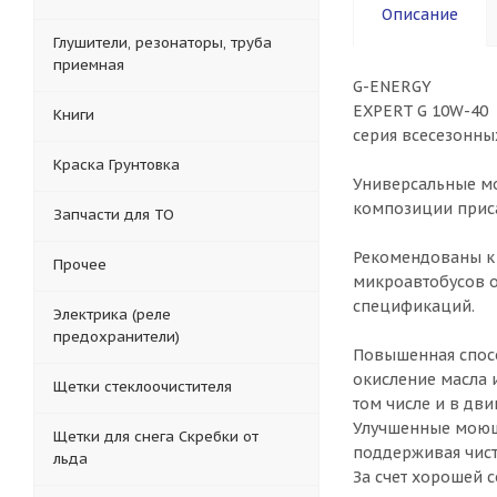
Описание
Глушители, резонаторы, труба
приемная
G-ENERGY
EXPERT G 10W-40
Книги
серия всесезонны
Краска Грунтовка
Универсальные мо
композиции приса
Запчасти для ТО
Рекомендованы к 
Прочее
микроавтобусов о
спецификаций.
Электрика (реле
предохранители)
Повышенная спосо
окисление масла 
Щетки стеклоочистителя
том числе и в дв
Улучшенные моюще
Щетки для снега Скребки от
поддерживая чист
льда
За счет хорошей 