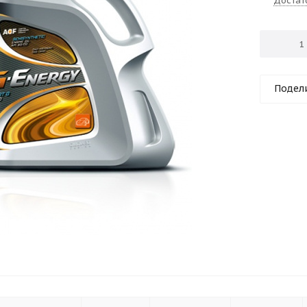
Достат
Подел