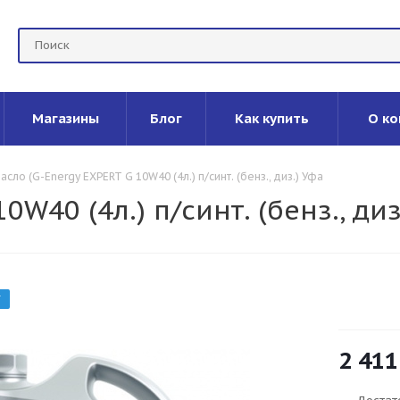
Магазины
Блог
Как купить
О ко
асло (G-Energy EXPERT G 10W40 (4л.) п/синт. (бенз., диз.) Уфа
W40 (4л.) п/синт. (бенз., диз
Т
2 411