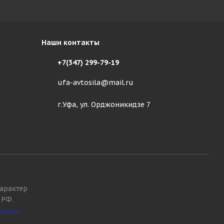
Наши контакты
+7(347) 299-79-19
ufa-avtosila@mail.ru
г.Уфа, ул. Орджоникидзе 7
арактер
 РФ.