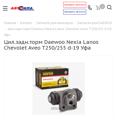
Заказать звонок
0
Заказать звонок
Главная
-
Каталог
-
Запчасти для иномарок
-
Запчасти для DAEWOO
-
Цил.задн.торм Daewoo Nexia Lanos Chevolet Aveo T250/255 d-19
Уфа
Цил.задн.торм Daewoo Nexia Lanos
Chevolet Aveo T250/255 d-19 Уфа