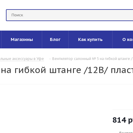
Магазины
Блог
Как купить
О ко
льные аксессуары в Уфе
-
Вентилятор салонный № 5 на гибкой штанге /
на гибкой штанге /12В/ плас
814
р