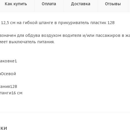
Как купить
Оплата
Доставка
Отзывы
 12,5 см на гибкой штанге в прикуриватель пластик 12В
азначен для обдува воздухом водителя и/или пассажиров в жа
меет выключатель питания.
паковке1
раОсевой
тания12В
штанги16 см
ики