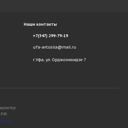
Наши контакты
+7(347) 299-79-19
ufa-avtosila@mail.ru
г.Уфа, ул. Орджоникидзе 7
арактер
 РФ.