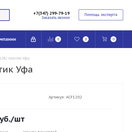
+7(347) 299-79-19
Помощь эксперта
Заказать звонок
мпании
0
0
0
12В/ пластик Уфа
тик Уфа
Артикул:
ACF1202
уб.
/шт