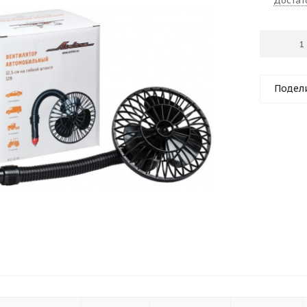
Достат
Подел